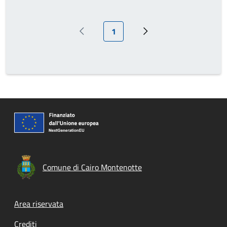
Pagina attuale
1
Pagina precedente
Prossima pagina
Comune di Cairo Montenotte
Footer menu
Area riservata
Crediti