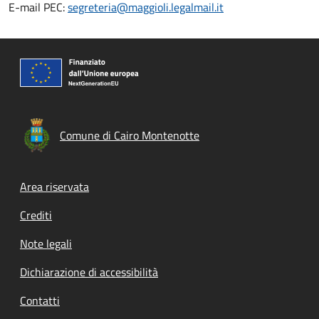
E-mail PEC:
segreteria@maggioli.legalmail.it
Comune di Cairo Montenotte
Footer menu
Area riservata
Crediti
Note legali
Dichiarazione di accessibilità
Contatti