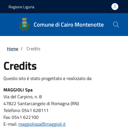
Salta al contenuto principale
Skip to footer content
Regione Liguria
Comune di Cairo Montenotte
Briciole di pane
Home
/
Credits
Credits
Questo sito è stato progettato e realizzato da:
MAGGIOLI Spa
Via del Carpino, n. 8
47822 Santarcangelo di Romagna (RN)
Telefono: 0541 628111
Fax: 0541 622100
E-mail:
maggiolispa@maggioli.it