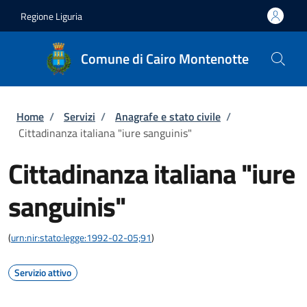
Salta al contenuto principale
Skip to footer content
Regione Liguria
Comune di Cairo Montenotte
Briciole di pane
Home
/
Servizi
/
Anagrafe e stato civile
/
Cittadinanza italiana "iure sanguinis"
Cittadinanza italiana "iure
sanguinis"
(
urn:nir:stato:legge:1992-02-05;91
)
Servizio attivo