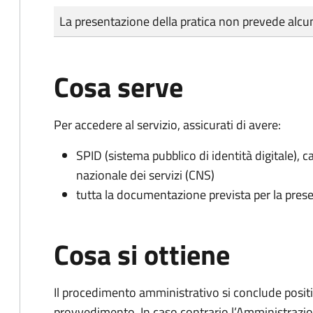
Tipo di pagamento
Importo
La presentazione della pratica non prevede al
Cosa serve
Per accedere al servizio, assicurati di avere:
SPID (sistema pubblico di identità digitale), ca
nazionale dei servizi (CNS)
tutta la documentazione prevista per la prese
Cosa si ottiene
Il procedimento amministrativo si conclude posit
provvedimento. In caso contrario l’Amministrazio