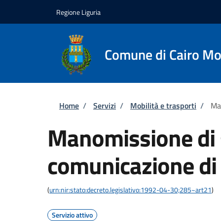
Salta al contenuto principale
Skip to footer content
Regione Liguria
Comune di Cairo Mo
Briciole di pane
Home
/
Servizi
/
Mobilità e trasporti
/
Man
Manomissione di 
comunicazione di i
(
urn:nir:stato:decreto.legislativo:1992-04-30;285~art21
)
Servizio attivo